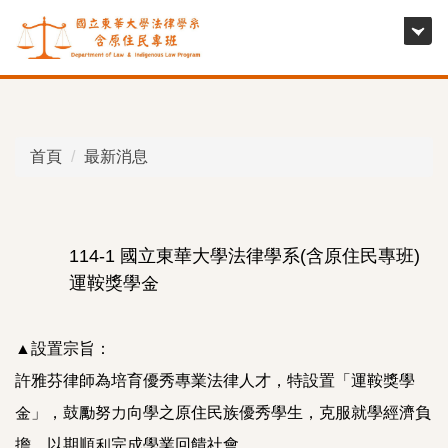
跳
到
主
要
內
容
首頁
最新消息
區
114-1 國立東華大學法律學系(含原住民專班)
運鞍獎學金
▲設置宗旨：
許雅芬律師為培育優秀專業法律人才，特設置「運鞍獎學
金」，鼓勵努力向學之原住民族優秀學生，克服就學經濟負
擔，以期順利完成學業回饋社會。