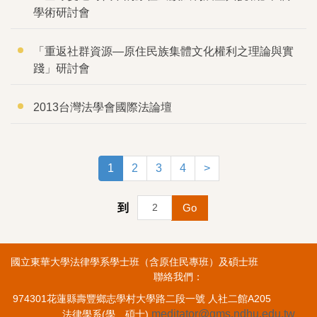
學術研討會
「重返社群資源—原住民族集體文化權利之理論與實
踐」研討會
2013台灣法學會國際法論壇
1
2
3
4
>
到
Go
國立東華大學法律學系學士班（含原住民專班）及碩士班
聯絡我們：
974301花蓮縣壽豐鄉志學村大學路二段一號 人社二館A205
meditator@gms.ndhu.edu.tw
法律學系(學、碩士)