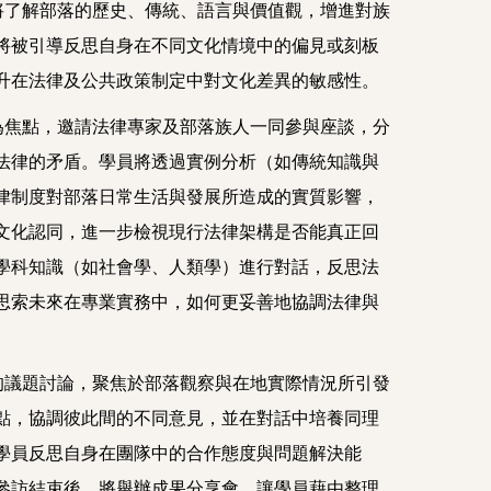
員將了解部落的歷史、傳統、語言與價值觀，增進對族
將被引導反思自身在不同文化情境中的偏見或刻板
升在法律及公共政策制定中對文化差異的敏感性。
作為焦點，邀請法律專家及部落族人一同參與座談，分
法律的矛盾。學員將透過實例分析（如傳統知識與
律制度對部落日常生活與發展所造成的實質影響，
文化認同，進一步檢視現行法律架構是否能真正回
學科知識（如社會學、人類學）進行對話，反思法
思索未來在專業實務中，如何更妥善地協調法律與
式的議題討論，聚焦於部落觀察與在地實際情況所引發
點，協調彼此間的不同意見，並在對話中培養同理
學員反思自身在團隊中的合作態度與問題解決能
參訪結束後，將舉辦成果分享會，讓學員藉由整理