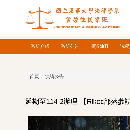
跳
到
主
要
內
容
系所介紹
系所公告
師資陣容
課程
區
首頁
演講公告
延期至114-2辦理-【Rikec部落參訪