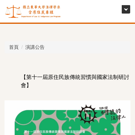
跳
到
主
要
內
容
首頁
演講公告
區
【第十一屆原住民族傳統習慣與國家法制研討
會】