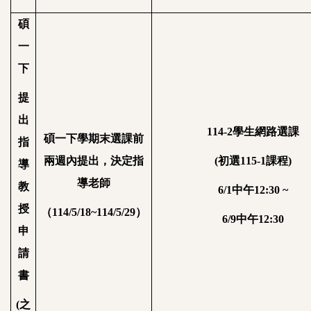
碩
一
下
提
出
114-2
學生網路選課
碩一下學期末選課前
指
兩週內提出，決定指
(
初選
115-1
課程
)
導
導老師
教
6/1
中午
12:30 ~
授
（
114/5/18~114/5/29
）
6/9
中午
12:30
申
請
書
(
之