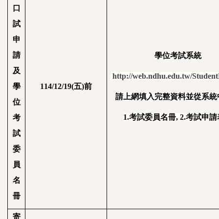
口
試
申
請
學位考試系統
及
http://web.ndhu.edu.tw/Student
學
114/12/19(
五
)
前
請上網填入完整資料並從系統
位
1.
考試委員名冊
, 2.
考試申請
考
試
委
員
名
冊
寄