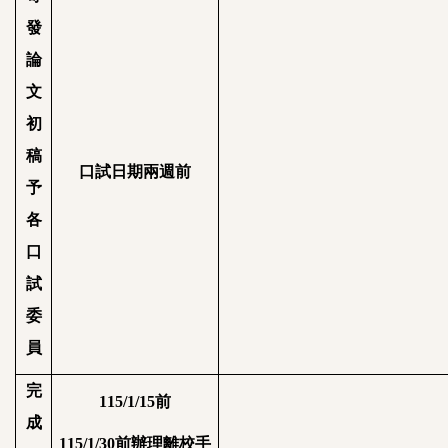
發
論
文
初
稿
口試日期兩週前
予
各
口
試
委
員
完
115/1/15
前
成
115/1/30
前辦理離校手