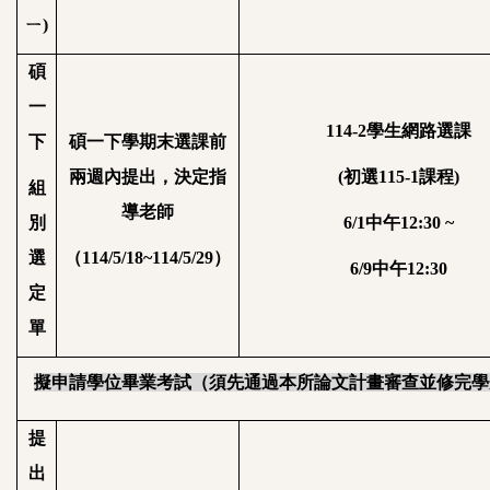
ㄧ
)
碩
一
114-2
學生網路選課
下
碩一下學期末選課前
兩週內提出，決定指
(
初選
115-1
課程
)
組
導老師
別
6/1
中午
12:30 ~
選
（
114/5/18~114/5/29
）
6/9
中午
12:30
定
單
擬申請學位畢業考試（須先通過本所論文計畫審查並修完學
提
出