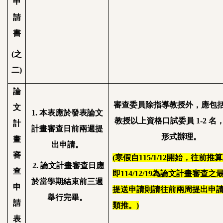
申
請
書
(
之
二
)
論
審查委員除指導教授外，應包
文
1.
本表應於發表論文
教授以上資格口試委員
1-2
名
計
計畫審查日前兩週提
形式辦理。
畫
出申請。
審
(
寒假自
115/1/12
開始，往前推算
2.
論文計畫審查日應
查
即
114/12/19
為論文計畫審查之
於當學期結束前三週
申
提送申請則請往前兩周提出申
舉行完畢。
請
類推。
)
表