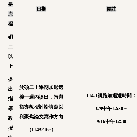
要
日期
備註
流
程
碩
二
以
上
提
於碩二上學期加退選
出
114-1
網路加退選時間：
後一週內提出，請與
指
指導教授討論填寫以
導
9/9
中午
12:30 ~
利聚焦論文寫作方向
教
9/16
中午
12:30
授
（
114/9/16~
）