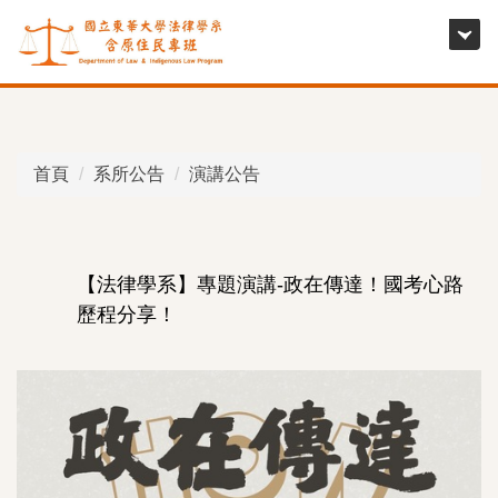
跳
到
主
要
內
容
首頁
系所公告
演講公告
區
【法律學系】專題演講-政在傳達！國考心路
歷程分享！