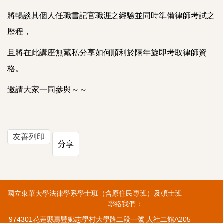
將暢談其個人任職書記官職涯
之經驗並
同時準備律師考試之
歷程，
且
將在此講座無藏私分享如何
順利於隔年旋即考取律師資
格。
邀請大家一同參與～～
友善列印
分享
國立東華大學法律學系學士班（含原住民專班）及碩士班
聯絡我們：
974301花蓮縣壽豐鄉志學村大學路二段一號 人社二館A205