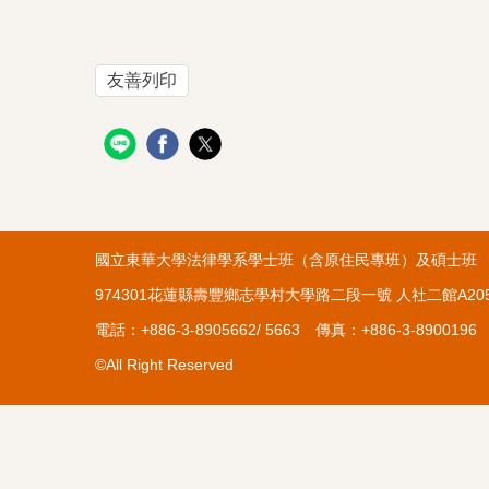
友善列印
國立東華大學法律學系學士班（含原住民專班
974301花蓮縣壽豐鄉志學村大學路二段一號 人社
電話：+886-3-8905662/ 5663 傳真：+886
©All Right Reserved