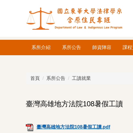
跳
到
主
要
內
容
系所介紹
系所公告
師資陣容
課程
區
首頁
系所公告
工讀就業
臺灣高雄地方法院108暑假工讀
臺灣高雄地方法院108暑假工讀.pdf