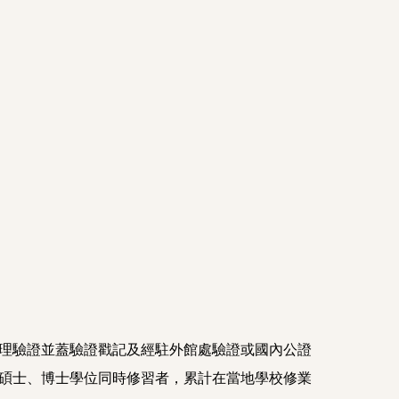
辦理驗證並蓋驗證戳記及經駐外館處驗證或國內公證
；碩士、博士學位同時修習者，累計在當地學校修業