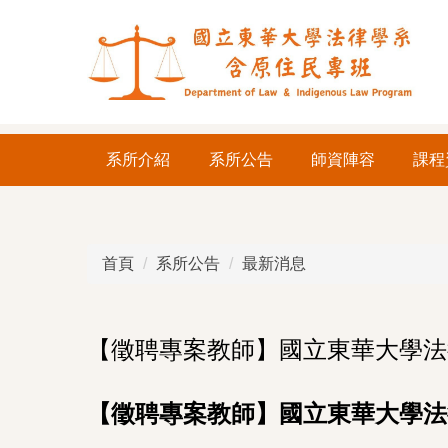
跳
到
主
要
內
容
系所介紹
系所公告
師資陣容
課程
區
首頁
系所公告
最新消息
【徵聘專案教師】國立東華大學法律
【徵聘專案教師】國立東華大學法