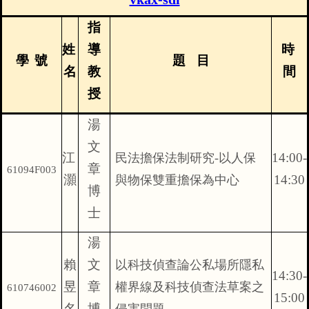
指
姓
導
時
學
號
題
目
名
教
間
授
湯
文
江
14:00-
民法擔保法制研究
-
以人保
章
61094F003
灝
14:30
與物保雙重擔保為中心
博
士
湯
賴
文
以科技偵查論公私場所隱私
14:30-
昱
章
權界線及科技偵查法草案之
610746002
15:00
名
博