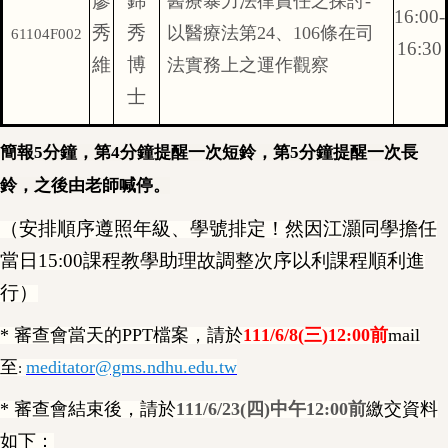
廖
錦
醫療暴力法律責任之探討
-
16:00-
秀
秀
以醫療法第
24
、
106
條在司
61104F002
16:30
維
博
法實務上之運作觀察
士
簡報5分鐘，第4分鐘提醒一次短鈴，第5分鐘提醒一次長
鈴，之後由老師喊停。
（安排順序遵照年級、學號排定！然因江灝同學擔任
當日15:00課程教學助理故調整次序以利課程順利進
行）
*
審查會當天的PPT檔案，請於
111/6/8(
三)12:00前
mail
至
meditator@gms.ndhu.edu.tw
:
*
審查會結束後，請於
111/6/23(
四)中午12:00前
繳交資料
如下：